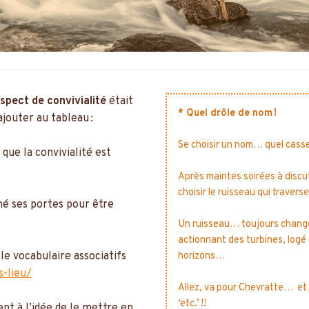
spect de convivialité
était
* Quel drôle de nom !
ajouter au tableau :
Se choisir un nom… quel cas
que la convivialité est
Après maintes soirées à discu
choisir le ruisseau qui trav
mé ses portes pour être
Un ruisseau… toujours changea
actionnant des turbines, logé 
 le vocabulaire associatifs
horizons…
s-lieu/
Allez, va pour Chevratte… et
‘etc.’ !!
ent à l’idée de le mettre en