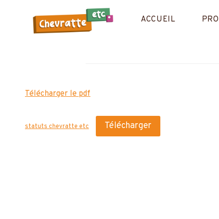
Aller
au
ACCUEIL
PRO
contenu
Télécharger le pdf
Télécharger
statuts chevratte etc