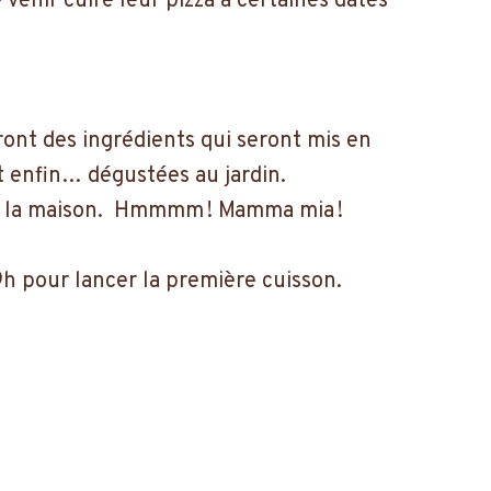
 venir cuire leur pizza à certaines dates
a.
ront des ingrédients qui seront mis en
et enfin… dégustées au jardin.
re à la maison. Hmmmm ! Mamma mia !
19h pour lancer la première cuisson.